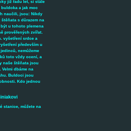
ky již řadu let, si stále
 buldoka a jak moc
h naučili, jsou: Nikdy
 štěňata s důrazem na
být u tohoto plemena
ně prověřených zvířat.
. vyšetření srdce a
 vyšetření především u
 jedinců, nemůžeme
ků toto vždy ocení, a
 naše štěňata jsou
. Velmi dbáme na
ahu.
Buldoci jsou
osobnosti. Kdo jednou
kovi
é stanice, můžete na