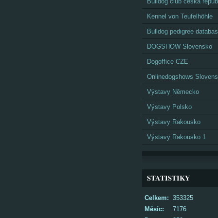
Bulldog club česká repub
Kennel von Teufelhöhle
Bulldog pedigree databa
DOGSHOW Slovensko
Dogoffice CZE
Onlinedogshows Sloven
Výstavy Německo
Výstavy Polsko
Výstavy Rakousko
Výstavy Rakousko 1
STATISTIKY
Celkem:
353325
Měsíc:
7176