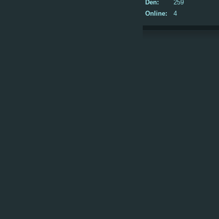
Den:
259
Online:
4