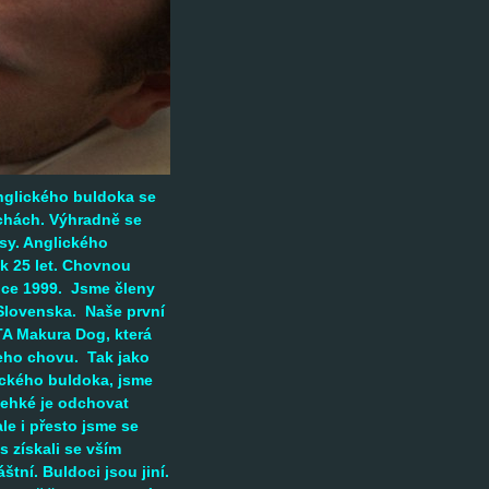
nglického buldoka se
chách. Výhradně se
sy. Anglického
k 25 let. Chovnou
 roce 1999. Jsme členy
Slovenska. Naše první
A Makura Dog, která
eho chovu. Tak jako
ického buldoka, jsme
nelehké je odchovat
le i přesto jsme se
s získali se vším
štní. Buldoci jsou jiní.