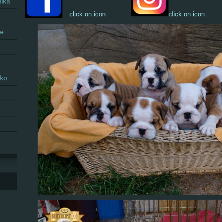
lika
click on icon
click on icon
se
sko