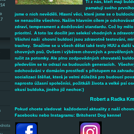
Ti z nás, kteří mají buldo
214
pamatují svého prvního
so
jsme o nich nevěděli.
Hlavní věci, které jsme se o buldocíc
17
se nenaučíte všechno.
Naším hlavním cílem je odchovávat
zdraví, temperament a dodržování standardu.
Což by mělo 
prioritní. A toto lze docílit jen selekcí vhodných a zdravot
Všichni naši chovní buldoci jsou zdravotně testováni, min
trachey. Snažíme se u všech dělat také testy HUU
a další
chovných psů. Ovšem i výběrem chovných a prověřených
Y
ručit za potomky. Ale plno zodpovědných chovatelů buldo
především se to odrazí na budoucích generacích.
Všechny
odchováváni v domácím prostředí s přístupem na zahradu
socializaci štěňat, která je velmi důležitá pro budoucí pov
naprosto úžasní společníci, požitkáři života a velké psí 
okusí buldoka, jiného již nechce:)
Robert a Radka Kminia
Pokud chcete sledovat každodenní aktuality z naší chovn
ů
Facebooku nebo Instagramu: Britcherst Dog kennel
ednota