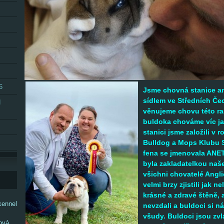
6
Jsme chovná stanice a
sídlem ve Středních Če
H
věnujeme chovu této ra
buldoka chováme víc ja
stanici jsme založili v
Bulldog a Mops Klubu 
fena se jmenovala ANET
byla zakladatelkou naš
všichni chovatelé Angl
velmi brzy zjistili jak 
krásné a zdravé štěně, a
kennel
nevzdali a buldoci si ná
všudy.
Buldoci jsou zvlá
ová