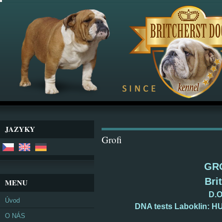
JAZYKY
Grofi
GR
Bri
MENU
D.O
Úvod
DNA tests Laboklin: HUU
O NÁS