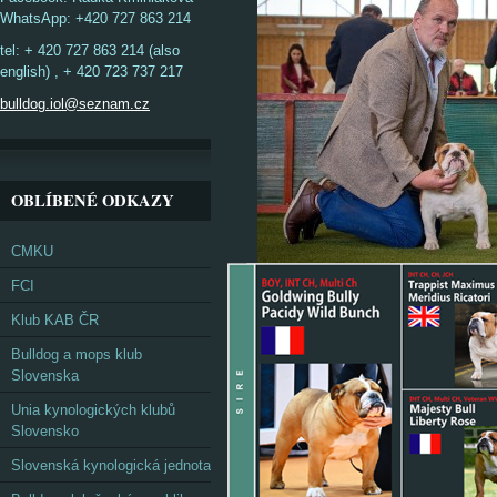
WhatsApp: +420 727 863 214
tel: + 420 727 863 214 (also
english) , + 420 723 737 217
bulldog.iol@seznam.cz
OBLÍBENÉ ODKAZY
CMKU
FCI
Klub KAB ČR
Bulldog a mops klub
Slovenska
Unia kynologických klubů
Slovensko
Slovenská kynologická jednota