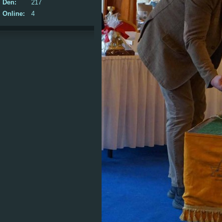
Den:
217
Online:
4