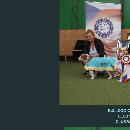
BULLDOG C
CLUB S
CLUB W