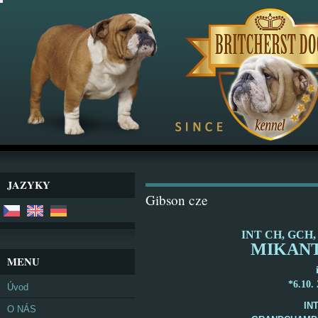
JAZYKY
Gibson cze
INT CH, GCH, 
MIKANT
MENU
*
6.10.
Úvod
IN
O NÁS