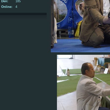
Den:
185
Online:
4