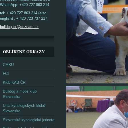
WhatsApp: +420 727 863 214
tel: + 420 727 863 214 (also
english) , + 420 723 737 217
bulldog.iol@seznam.cz
OBLÍBENÉ ODKAZY
CMKU
FCI
Klub KAB ČR
Bulldog a mops klub
Slovenska
Unia kynologických klubů
Slovensko
Slovenská kynologická jednota