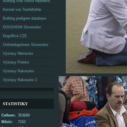
Bulldog club česká republika
Kennel von Teufelhöhle
Bulldog pedigree database
DOGSHOW Slovensko
Dogoffice CZE
Onlinedogshows Slovensko
Výstavy Německo
Výstavy Polsko
Výstavy Rakousko
Výstavy Rakousko 1
STATISTIKY
Celkem:
353690
Měsíc:
7152