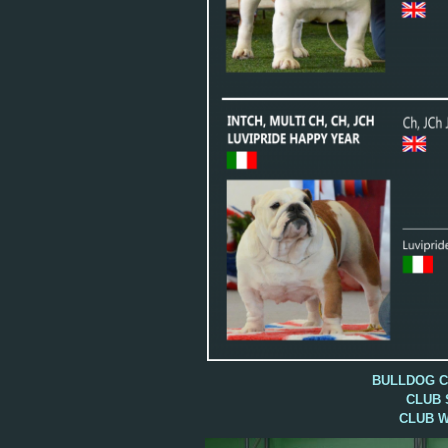
BULLDOG C
CLUB S
CLUB W