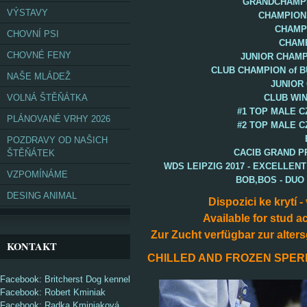
GRANDCHAMPI
VÝSTAVY
CHAMPION
CHAMP
CHOVNÍ PSI
CHAM
CHOVNÉ FENY
JUNIOR CHAMP
CLUB CHAMPION of 
NAŠE MLÁDEŽ
JUNIOR 
VOLNÁ ŠTĚŇÁTKA
CLUB WINN
#1 TOP MALE C
PLÁNOVANÉ VRHY 2026
#2 TOP MALE C
POZDRAVY OD NAŠICH
CACIB GRAND PR
ŠTĚŇÁTEK
WDS LEIPZIG 2017 - EXCELLENT
VZPOMÍNÁME
BOB,BOS - DUO
DESING ANIMAL
Dispozici ke krytí
Available for stud
a
Zur Zucht verfügbar
zur alte
KONTAKT
CHILLED AND FROZEN SPERM
Facebook: Britcherst Dog kennel
Facebook: Robert Kminiak
Facebook: Radka Kminiaková