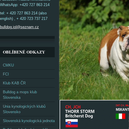
WhatsApp: +420 727 863 214
tel: + 420 727 863 214 (also
english) , + 420 723 737 217
bulldog.iol@seznam.cz
OBLÍBENÉ ODKAZY
CMKU
FCI
Klub KAB ČR
Bulldog a mops klub
Slovenska
Unia kynologických klubů
Slovensko
Slovenská kynologická jednota