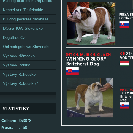
Bulldog club česká republika
Kennel von Teufelhöhle
Bulldog pedigree database
DOGSHOW Slovensko
Dogoffice CZE
Onlinedogshows Slovensko
Výstavy Německo
Výstavy Polsko
Výstavy Rakousko
Výstavy Rakousko 1
STATISTIKY
Celkem:
353078
Měsíc:
7160