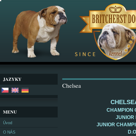
JAZYKY
Chelsea
CHELSEA
CHAMPION 
MENU
JUNIOR
Úvod
JUNIOR CHAMPI
D.O
O NÁS